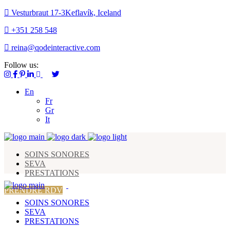
Vesturbraut 17-3Keflavík, Iceland
+351 258 548
reina@qodeinteractive.com
Follow us:
En
Fr
Gr
It
SOINS SONORES
SEVA
PRESTATIONS
PRENDRE RDV
SOINS SONORES
SEVA
PRESTATIONS