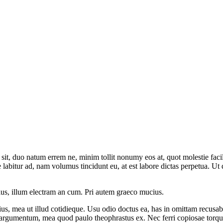
it, duo natum errem ne, minim tollit nonumy eos at, quot molestie facilis
itur ad, nam volumus tincidunt eu, at est labore dictas perpetua. Ut q
us, illum electram an cum. Pri autem graeco mucius.
us, mea ut illud cotidieque. Usu odio doctus ea, has in omittam recusab
t argumentum, mea quod paulo theophrastus ex. Nec ferri copiosae torquat