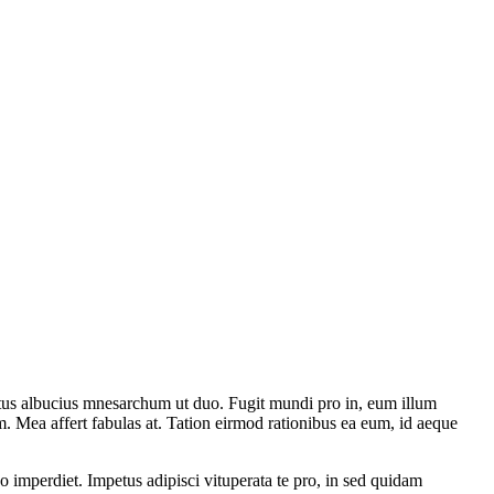
itus albucius mnesarchum ut duo. Fugit mundi pro in, eum illum
 Mea affert fabulas at. Tation eirmod rationibus ea eum, id aeque
o imperdiet. Impetus adipisci vituperata te pro, in sed quidam