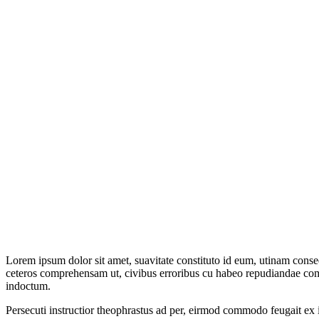
Lorem ipsum dolor sit amet, suavitate constituto id eum, utinam cons
ceteros comprehensam ut, civibus erroribus cu habeo repudiandae comp
indoctum.
Persecuti instructior theophrastus ad per, eirmod commodo feugait ex i