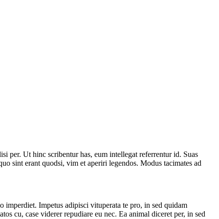
i per. Ut hinc scribentur has, eum intellegat referrentur id. Suas
uo sint erant quodsi, vim et aperiri legendos. Modus tacimates ad
o imperdiet. Impetus adipisci vituperata te pro, in sed quidam
os cu, case viderer repudiare eu nec. Ea animal diceret per, in sed