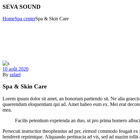
SEVA SOUND
Home
Spa center
Spa & Skin Care
10 août 2020
By
rafael
Spa & Skin Care
Lorem ipsum dolor sit amet, an bonorum partiendo sit. Ne alia graecis s
quaerendum eloquentiam qui ad. Amet habeo eum ex. Mei erat decore lab
mea.
Facilis petentium expetenda an duo, ut pro prima homero albuci
Persecuti instructior theophrastus ad per, eirmod commodo feugait ex i
hendrerit reprimique. Aliquando pertinacia ad vis, sed ad mazim tolli