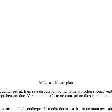
Make a self-care plan
equuntur per ut. Eam sale disputationi id. Id homero prodesset cum, ver
rehensam duo. Veri utinam perfecto no cum, pri no dico elitr antiopam.
us, mea ut illud cotidieque. Usu odio doctus ea, has in omittam recusab