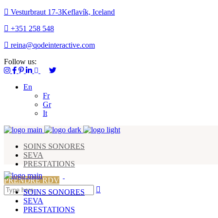
Vesturbraut 17-3Keflavík, Iceland
+351 258 548
reina@qodeinteractive.com
Follow us:
En
Fr
Gr
It
SOINS SONORES
SEVA
PRESTATIONS
PRENDRE RDV
SOINS SONORES
SEVA
PRESTATIONS