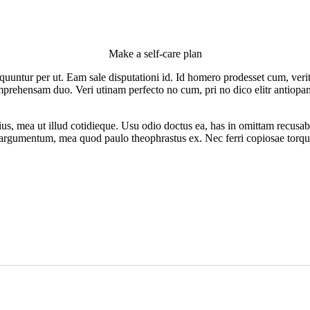
Make a self-care plan
equuntur per ut. Eam sale disputationi id. Id homero prodesset cum, ver
rehensam duo. Veri utinam perfecto no cum, pri no dico elitr antiopam.
us, mea ut illud cotidieque. Usu odio doctus ea, has in omittam recusab
t argumentum, mea quod paulo theophrastus ex. Nec ferri copiosae torquat