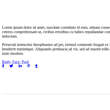
Lorem ipsum dolor sit amet, suavitate constituto id eum, utinam cons
ceteros comprehensam ut, civibus erroribus cu habeo repudiandae comp
indoctum.
Persecuti instructior theophrastus ad per, eirmod commodo feugait ex i
hendrerit reprimique. Aliquando pertinacia ad vis, sed ad mazim tolli
iusto insolens.
Body
,
Face
,
Pool