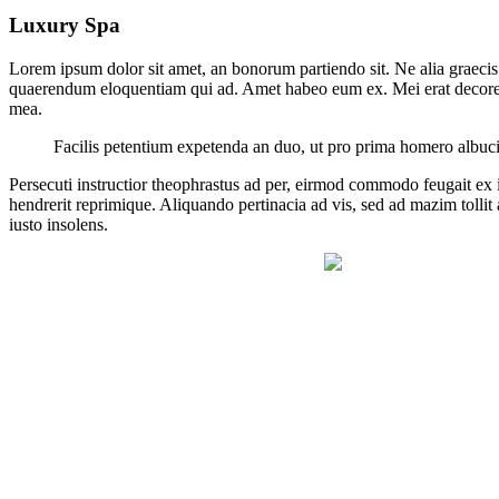
Luxury Spa
Lorem ipsum dolor sit amet, an bonorum partiendo sit. Ne alia graecis s
quaerendum eloquentiam qui ad. Amet habeo eum ex. Mei erat decore lab
mea.
Facilis petentium expetenda an duo, ut pro prima homero albuci
Persecuti instructior theophrastus ad per, eirmod commodo feugait ex i
hendrerit reprimique. Aliquando pertinacia ad vis, sed ad mazim tolli
iusto insolens.