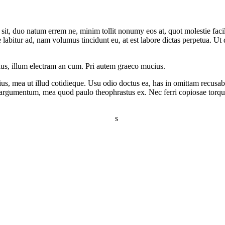
it, duo natum errem ne, minim tollit nonumy eos at, quot molestie facilis
itur ad, nam volumus tincidunt eu, at est labore dictas perpetua. Ut q
us, illum electram an cum. Pri autem graeco mucius.
us, mea ut illud cotidieque. Usu odio doctus ea, has in omittam recusab
t argumentum, mea quod paulo theophrastus ex. Nec ferri copiosae torquat