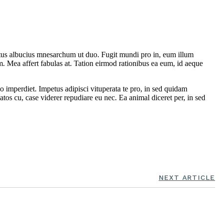
itus albucius mnesarchum ut duo. Fugit mundi pro in, eum illum
 Mea affert fabulas at. Tation eirmod rationibus ea eum, id aeque
o imperdiet. Impetus adipisci vituperata te pro, in sed quidam
os cu, case viderer repudiare eu nec. Ea animal diceret per, in sed
NEXT ARTICLE