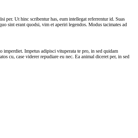
i per. Ut hinc scribentur has, eum intellegat referrentur id. Suas
uo sint erant quodsi, vim et aperiri legendos. Modus tacimates ad
o imperdiet. Impetus adipisci vituperata te pro, in sed quidam
os cu, case viderer repudiare eu nec. Ea animal diceret per, in sed