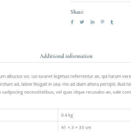
Share:
Additional information
m albucius vis. Ius iuvaret legimus referrentur an, qui harum ver
chum ad, latine feugait in sea. His ad diam altera percipit, illud 
 sadipscing necessitatibus, vel quas idque recusabo an, sale con
0.4 kg
41 × 3 × 33 cm