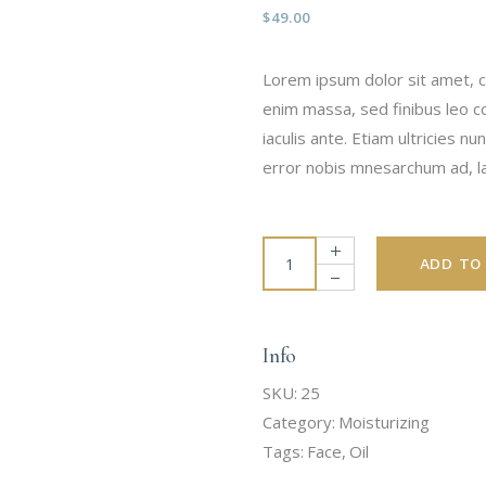
$
49.00
Lorem ipsum dolor sit amet, c
enim massa, sed finibus leo c
iaculis ante. Etiam ultricies 
error nobis mnesarchum ad, lat
Face quantity
ADD TO
Info
SKU:
25
Category:
Moisturizing
Tags:
Face
,
Oil